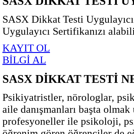
SASX DİKKAT TESTİ U
SASX Dikkat Testi Uygulayıcı
Uygulayıcı Sertifikanızı alabili
KAYIT OL
BİLGİ AL
SASX DİKKAT TESTİ N
Psikiyatristler, nörologlar, ps
aile danışmanları başta olmak
profesyoneller ile psikoloji, psi
öğrenim gören öğrenciler de eği